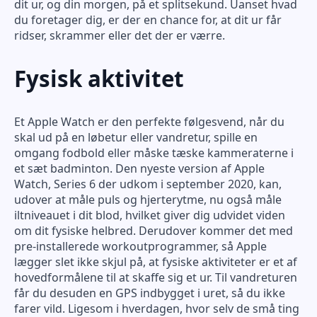
dit ur, og din morgen, på et splitsekund. Uanset hvad
du foretager dig, er der en chance for, at dit ur får
ridser, skrammer eller det der er værre.
Fysisk aktivitet
Et Apple Watch er den perfekte følgesvend, når du
skal ud på en løbetur eller vandretur, spille en
omgang fodbold eller måske tæske kammeraterne i
et sæt badminton. Den nyeste version af Apple
Watch, Series 6 der udkom i september 2020, kan,
udover at måle puls og hjerterytme, nu også måle
iltniveauet i dit blod, hvilket giver dig udvidet viden
om dit fysiske helbred. Derudover kommer det med
pre-installerede workoutprogrammer, så Apple
lægger slet ikke skjul på, at fysiske aktiviteter er et af
hovedformålene til at skaffe sig et ur. Til vandreturen
får du desuden en GPS indbygget i uret, så du ikke
farer vild. Ligesom i hverdagen, hvor selv de små ting