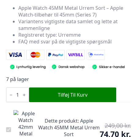
oprindelige
aktuelle
Apple Watch 45MM Metal Urrem Sort – Apple
Watch-tilbehør til 45mm (Series 7)
pris
pris
Variantens vigtigste data samlet og lette at
var:
er:
sammenligne
249,00 kr..
74,70 kr..
Registreret type: Urremme
FAQ med svar på de vigtigste spørgsmål
7 på lager
Apple
Watch
Tilføj Til Kurv
45MM
Metal
Urrem
Sort
antal
Dette produkt:
Apple
249,00
kr.
De
Watch 45MM Metal Urrem
Apple
op
74,70
kr.
De
Sort
Watch