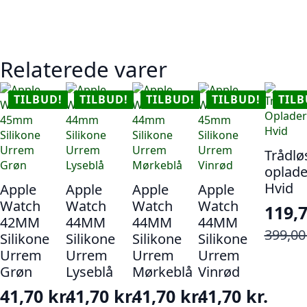
Relaterede varer
TILBUD!
TILBUD!
TILBUD!
TILBUD!
TILB
Trådlø
oplade
Hvid
Apple
Apple
Apple
Apple
Watch
Watch
Watch
Watch
119,
42MM
44MM
44MM
44MM
Den
Den
399,0
Silikone
Silikone
Silikone
Silikone
opri
aktu
Urrem
Urrem
Urrem
Urrem
pris
pris
Grøn
Lyseblå
Mørkeblå
Vinrød
var:
er:
41,70
kr.
41,70
kr.
41,70
kr.
41,70
kr.