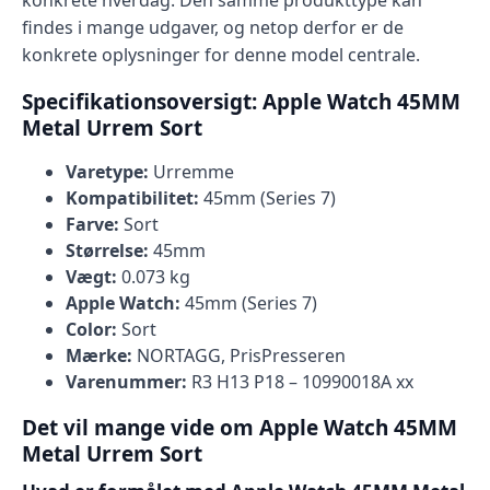
konkrete hverdag. Den samme produkttype kan
findes i mange udgaver, og netop derfor er de
konkrete oplysninger for denne model centrale.
Specifikationsoversigt: Apple Watch 45MM
Metal Urrem Sort
Varetype:
Urremme
Kompatibilitet:
45mm (Series 7)
Farve:
Sort
Størrelse:
45mm
Vægt:
0.073 kg
Apple Watch:
45mm (Series 7)
Color:
Sort
Mærke:
NORTAGG, PrisPresseren
Varenummer:
R3 H13 P18 – 10990018A xx
Det vil mange vide om Apple Watch 45MM
Metal Urrem Sort