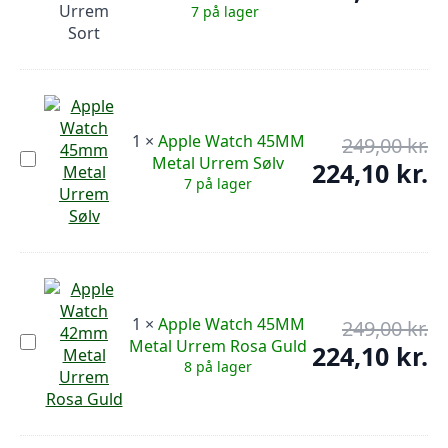
pr
45MM
ak
7 på lager
Metal
var
pr
Urrem
249
er:
Sort
74,
1
×
Apple Watch 45MM
249,00
kr.
De
Apple
Metal Urrem Sølv
op
224,10
kr.
De
Watch
7 på lager
pr
45MM
ak
Metal
var
pr
Urrem
249
er:
Sølv
224
1
×
Apple Watch 45MM
249,00
kr.
De
Apple
Metal Urrem Rosa Guld
op
224,10
kr.
De
Watch
8 på lager
pr
45MM
ak
Metal
var
pr
Urrem
249
er:
Rosa
Guld
224