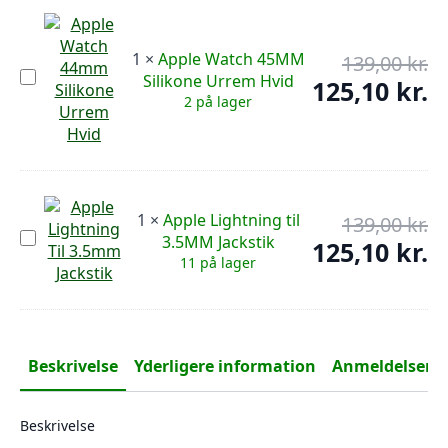
1
×
Apple Watch 45MM
139,00
kr.
De
Apple
Silikone Urrem Hvid
op
125,10
kr.
De
Watch
2 på lager
pr
45MM
ak
Silikone
var
pr
Urrem
139
er:
Hvid
125
1
×
Apple Lightning til
139,00
kr.
De
Apple
3.5MM Jackstik
op
125,10
kr.
De
Lightning
11 på lager
pr
til
ak
3.5MM
var
pr
Jackstik
139
er:
125
Beskrivelse
Yderligere information
Anmeldelser (0
Beskrivelse