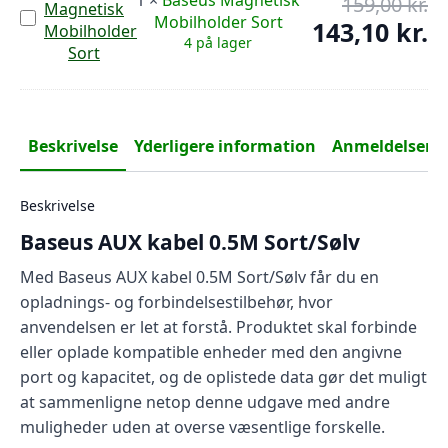
159,00
kr.
De
Baseus
Mobilholder Sort
op
143,10
kr.
De
Magnetisk
4 på lager
pr
Mobilholder
ak
Sort
var
pr
159
er:
143
Beskrivelse
Yderligere information
Anmeldelser (0
Beskrivelse
Baseus AUX kabel 0.5M Sort/Sølv
Med Baseus AUX kabel 0.5M Sort/Sølv får du en
opladnings- og forbindelsestilbehør, hvor
anvendelsen er let at forstå. Produktet skal forbinde
eller oplade kompatible enheder med den angivne
port og kapacitet, og de oplistede data gør det muligt
at sammenligne netop denne udgave med andre
muligheder uden at overse væsentlige forskelle.