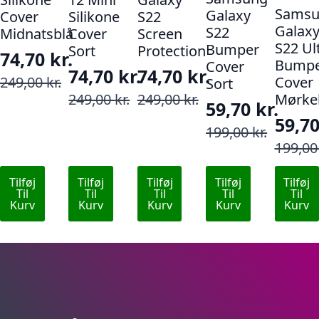
Samsu
Galaxy
Cover
Silikone
S22
Galax
S22
Midnatsblå
Cover
Screen
S22 Ul
Bumper
Sort
Protection
74,70
kr.
Bumpe
Cover
74,70
kr.
74,70
kr.
Den
Den
249,00
kr.
Cover
Sort
Den
Den
Den
Den
oprindelige
aktuelle
249,00
kr.
249,00
kr.
Mørke
59,70
kr.
oprindelige
aktuelle
oprindelige
aktuelle
pris
pris
59,7
Den
Den
199,00
kr.
pris
pris
pris
pris
var:
er:
Den
Den
199,0
oprindelige
aktuelle
var:
er:
var:
er:
249,00 kr..
74,70 kr..
opri
aktu
pris
pris
249,00 kr..
74,70 kr..
249,00 kr..
74,70 kr..
Tilføj
Tilføj
Tilføj
Tilføj
Tilføj
pris
pris
var:
er:
Til
Til
Til
Til
Til
var:
er:
Kurv
Kurv
Kurv
Kurv
Kurv
199,00 kr..
59,70 kr..
199,0
59,70