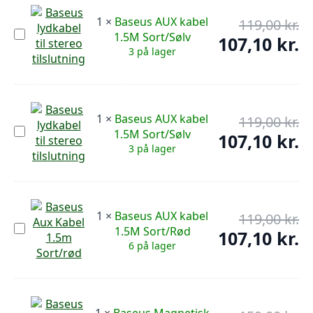
23,
1
×
Baseus AUX kabel
119,00
kr.
De
Baseus
1.5M Sort/Sølv
op
107,10
kr.
De
AUX
3 på lager
pr
kabel
ak
1.5M
var
pr
Sort/Sølv
119
er:
107
1
×
Baseus AUX kabel
119,00
kr.
De
Baseus
1.5M Sort/Sølv
op
107,10
kr.
De
AUX
3 på lager
pr
kabel
ak
1.5M
var
pr
Sort/Sølv
119
er:
107
1
×
Baseus AUX kabel
119,00
kr.
De
Baseus
1.5M Sort/Rød
op
107,10
kr.
De
AUX
6 på lager
pr
kabel
ak
1.5M
var
pr
Sort/Rød
119
er:
107
1
×
Baseus Magnetisk