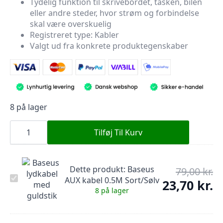
Tydelig funktion til skrivebordet, tasken, bilen
var:
er:
eller andre steder, hvor strøm og forbindelse
79,00 kr..
23,70 kr..
skal være overskuelig
Registreret type: Kabler
Valgt ud fra konkrete produktegenskaber
8 på lager
Baseus
AUX
Tilføj Til Kurv
kabel
0.5M
Sort/Sølv
antal
Dette produkt:
Baseus
79,00
kr.
De
Baseus
AUX kabel 0.5M Sort/Sølv
op
23,70
kr.
De
AUX
8 på lager
pr
kabel
ak
0.5M
var
pr
Sort/Sølv
79,
er: