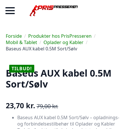
Forside
Produkter hos PrisPresseren
Mobil & Tablet
Oplader og Kabler
Baseus AUX kabel 0.5M Sort/Sølv
TILBUD!
Baseus AUX kabel 0.5M
Sort/Sølv
23,70
kr.
79,00
kr.
Den
Den
oprindelige
aktuelle
Baseus AUX kabel 0.5M Sort/Sølv – opladnings-
og forbindelsestilbehør til Oplader og Kabler
pris
pris