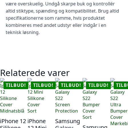
være overskuelig. Undgå skarpe buk og kontrollér
altid stiktype, spænding og kompatibilitet. Brug altid
specifikationerne som ramme, hvis produktet
kombineres med andet udstyr eller indgår i en
teknisk løsning.
Relaterede varer
TILBUD!
TILBUD!
TILBUD!
TILBUD!
TILB
iPhone 12
iPhone
Samsung
Samsung
Silikone
12 Mini
Galaxy