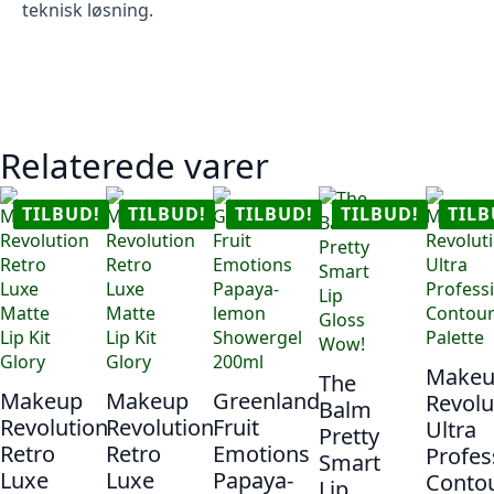
teknisk løsning.
Relaterede varer
TILBUD!
TILBUD!
TILBUD!
TILBUD!
TILB
Makeu
The
Makeup
Makeup
Greenland
Revolu
Balm
Revolution
Revolution
Fruit
Ultra
Pretty
Retro
Retro
Emotions
Profes
Smart
Luxe
Luxe
Papaya-
Conto
Lip