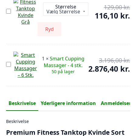
129,00
kr.
De
Størrelse
Fitness
op
116,10
kr.
De
Tanktop
pr
Kvinde
ak
Grå
var
pr
Ryd
129
er:
116
1
×
Smart Cupping
3.196,00
kr.
De
Smart
Massager - 4 stk.
op
2.876,40
kr.
De
Cupping
50 på lager
pr
Massager
ak
-
var
pr
4
3.1
er:
stk.
2.8
Beskrivelse
Yderligere information
Anmeldelser (0
Beskrivelse
Premium Fitness Tanktop Kvinde Sort