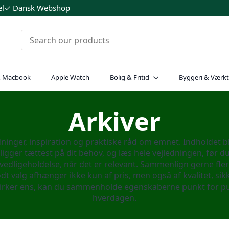
el
✓ Dansk Webshop
& Macbook
Apple Watch
Bolig & Fritid
Byggeri & Værkt
Arkiver
ledninger, inspiration og praktiske råd om emnet. Indholdet 
r ligger tættest på dit behov, og læs hele vejledningen, før
 vedligeholdelse, når det er relevant. Sammenlign gerne flere
odt valg afhænger ikke kun af pris, men også af kvalitet, si
virker ens, kan du sammenholde egenskaberne punkt for pun
hverdagen.