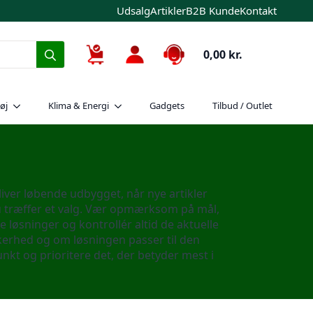
Udsalg
Artikler
B2B Kunde
Kontakt
Search
0,00
kr.
for:
øj
Klima & Energi
Gadgets
Tilbud / Outlet
bliver løbende udbygget, når nye artikler
 du træffer et valg. Vær opmærksom på mål,
 løsninger og kontrollér altid de aktuelle
kkerhed og om løsningen passer til den
kt og prioritere det, der betyder mest i