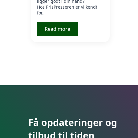
ligger godt i din hånd?
Hos PrisPresseren er vi kendt
for…
Read more
Få opdateringer og
tilbud til tiden