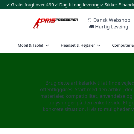
✓ Gratis fragt over 499
✓ Dag til dag levering
✓ Sikker E-hand
🛒 Dansk Webshop
🚚 Hurtig Leveing
Mobil & Tablet
Headset & Højtaler
Computer 
Brug dette artikelarkiv til at finde vej
offentliggøres. Start med den artikel, de
materialer, kompatibilitet, anvendelse og
oplysninger på den enkelte side. Et g
konkrete situation. Hvis to muligheder 