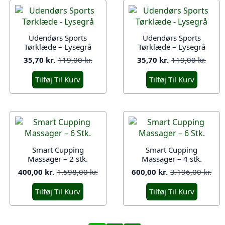
Udendørs Sports
Udendørs Sports
Tørklæde – Lysegrå
Tørklæde – Lysegrå
35,70
kr.
119,00
kr.
35,70
kr.
119,00
kr.
Den
Den
Den
Den
oprindelige
aktuelle
oprindelige
aktuelle
Tilføj Til Kurv
Tilføj Til Kurv
pris
pris
pris
pris
var:
er:
var:
er:
119,00 kr..
35,70 kr..
119,00 kr..
35,70 kr..
Smart Cupping
Smart Cupping
Massager – 2 stk.
Massager – 4 stk.
400,00
kr.
1.598,00
kr.
600,00
kr.
3.196,00
kr.
Den
Den
Den
Den
oprindelige
aktuelle
oprindelige
aktuelle
Tilføj Til Kurv
Tilføj Til Kurv
pris
pris
pris
pris
var:
er:
var:
er:
1.598,00 kr..
400,00 kr..
3.196,00 kr..
600,00 kr..