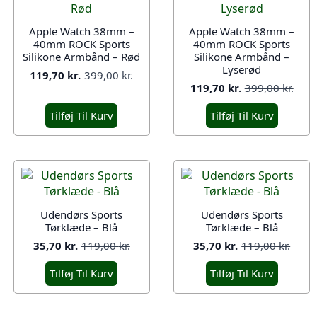
Apple Watch 38mm –
Apple Watch 38mm –
40mm ROCK Sports
40mm ROCK Sports
Silikone Armbånd – Rød
Silikone Armbånd –
Lyserød
119,70
kr.
399,00
kr.
Den
Den
119,70
kr.
399,00
kr.
oprindelige
aktuelle
Den
Den
pris
pris
oprindelige
aktuelle
Tilføj Til Kurv
Tilføj Til Kurv
var:
er:
pris
pris
399,00 kr..
119,70 kr..
var:
er:
399,00 kr..
119,70 kr..
Udendørs Sports
Udendørs Sports
Tørklæde – Blå
Tørklæde – Blå
35,70
kr.
119,00
kr.
35,70
kr.
119,00
kr.
Den
Den
Den
Den
oprindelige
aktuelle
oprindelige
aktuelle
Tilføj Til Kurv
Tilføj Til Kurv
pris
pris
pris
pris
var:
er:
var:
er:
119,00 kr..
35,70 kr..
119,00 kr..
35,70 kr..