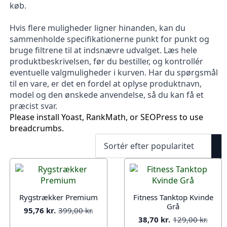
køb.
Hvis flere muligheder ligner hinanden, kan du
sammenholde specifikationerne punkt for punkt og
bruge filtrene til at indsnævre udvalget. Læs hele
produktbeskrivelsen, før du bestiller, og kontrollér
eventuelle valgmuligheder i kurven. Har du spørgsmål
til en vare, er det en fordel at oplyse produktnavn,
model og den ønskede anvendelse, så du kan få et
præcist svar.
Please install Yoast, RankMath, or SEOPress to use
breadcrumbs.
Rygstrækker Premium
Fitness Tanktop Kvinde
Grå
95,76
kr.
399,00
kr.
Den
Den
38,70
kr.
129,00
kr.
oprindelige
aktuelle
Den
Den