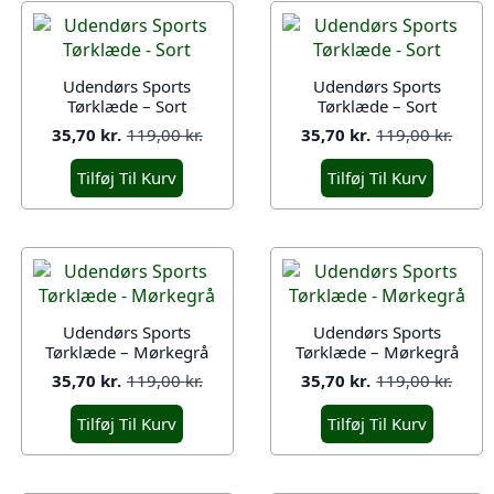
Udendørs Sports
Udendørs Sports
Tørklæde – Sort
Tørklæde – Sort
35,70
kr.
119,00
kr.
35,70
kr.
119,00
kr.
Den
Den
Den
Den
oprindelige
aktuelle
oprindelige
aktuelle
Tilføj Til Kurv
Tilføj Til Kurv
pris
pris
pris
pris
var:
er:
var:
er:
119,00 kr..
35,70 kr..
119,00 kr..
35,70 kr..
Udendørs Sports
Udendørs Sports
Tørklæde – Mørkegrå
Tørklæde – Mørkegrå
35,70
kr.
119,00
kr.
35,70
kr.
119,00
kr.
Den
Den
Den
Den
oprindelige
aktuelle
oprindelige
aktuelle
Tilføj Til Kurv
Tilføj Til Kurv
pris
pris
pris
pris
var:
er:
var:
er:
119,00 kr..
35,70 kr..
119,00 kr..
35,70 kr..