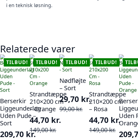
i en teknisk løsning.
Relaterede varer
TILBUD!
TILBUD!
TILBUD!
TILBUD!
TILB
Nødfløjte
– Sort
Strandtæppe
Strandtæppe
29,70
kr.
Berserkir
Berser
210×200 cm
210×200 cm
Den
Den
Liggeunderlag
Liggeu
– Orange
99,00
kr.
– Rosa
Uden Pude –
Uden 
oprindelige
aktuelle
44,70
kr.
44,70
kr.
Sort
Orang
pris
pris
Den
Den
Den
Den
149,00
kr.
149,00
kr.
209,70
kr.
209,
var:
er:
oprindelige
aktuelle
oprindelige
aktuelle