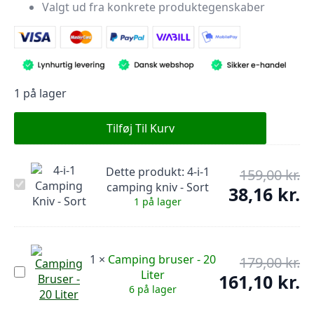
Valgt ud fra konkrete produktegenskaber
1 på lager
Tilføj Til Kurv
Dette produkt:
4-i-1
159,00
kr.
De
4-
camping kniv - Sort
op
38,16
kr.
De
i-
1 på lager
pr
1
ak
camping
var
pr
kniv
159
er:
-
Sort
38,
1
×
Camping bruser - 20
179,00
kr.
De
Camping
Liter
op
161,10
kr.
De
bruser
6 på lager
pr
-
ak
20
var
pr