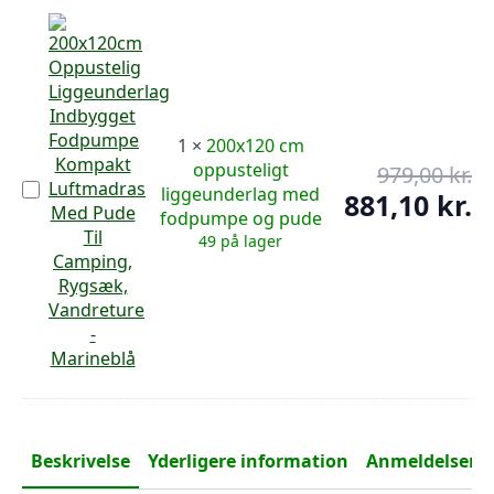
1
×
200x120 cm
oppusteligt
979,00
kr.
De
200x120
liggeunderlag med
op
881,10
kr.
De
cm
fodpumpe og pude
pr
oppusteligt
ak
liggeunderlag
49 på lager
var
pr
med
979
er:
fodpumpe
og
881
pude
Beskrivelse
Yderligere information
Anmeldelser (0