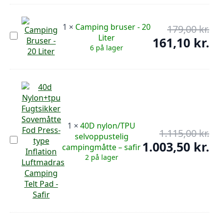
Liter
179
er:
161
1
×
Camping bruser - 20
179,00
kr.
De
Camping
Liter
op
161,10
kr.
De
bruser
6 på lager
pr
-
ak
20
var
pr
Liter
179
er:
161
1
×
40D nylon/TPU
1.115,00
kr.
De
selvoppustelig
40D
op
1.003,50
kr.
De
campingmåtte – safir
nylon/TPU
pr
selvoppustelig
ak
2 på lager
campingmåtte
var
pr
–
1.1
er:
safir
1.0