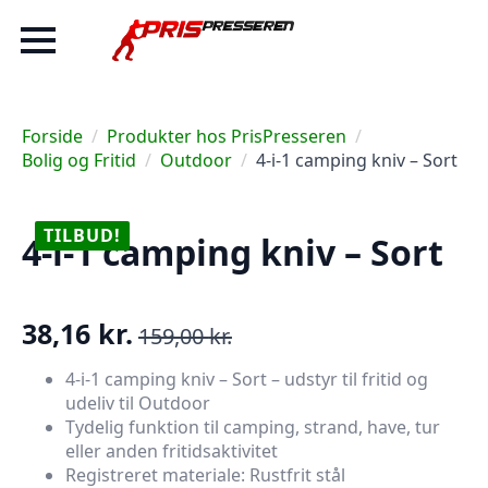
Forside
Produkter hos PrisPresseren
Bolig og Fritid
Outdoor
4-i-1 camping kniv – Sort
TILBUD!
4-i-1 camping kniv – Sort
38,16
kr.
159,00
kr.
Den
Den
oprindelige
aktuelle
4-i-1 camping kniv – Sort – udstyr til fritid og
udeliv til Outdoor
pris
pris
Tydelig funktion til camping, strand, have, tur
var:
er:
eller anden fritidsaktivitet
159,00 kr..
38,16 kr..
Registreret materiale: Rustfrit stål