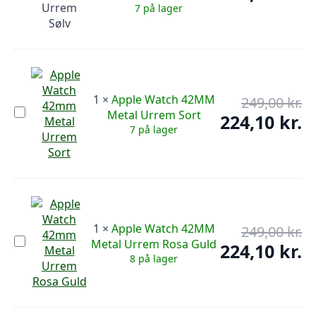
pr
42MM
ak
7 på lager
Metal
var
pr
Urrem
249
er:
Sølv
74,
1
×
Apple Watch 42MM
249,00
kr.
De
Apple
Metal Urrem Sort
op
224,10
kr.
De
Watch
7 på lager
pr
42MM
ak
Metal
var
pr
Urrem
249
er:
Sort
224
1
×
Apple Watch 42MM
249,00
kr.
De
Apple
Metal Urrem Rosa Guld
op
224,10
kr.
De
Watch
8 på lager
pr
42MM
ak
Metal
var
pr
Urrem
249
er:
Rosa
Guld
224