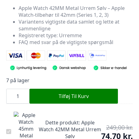
oprindelige
aktuelle
Apple Watch 42MM Metal Urrem Sølv – Apple
Watch-tilbehør til 42mm (Series 1, 2, 3)
pris
pris
Variantens vigtigste data samlet og lette at
var:
er:
sammenligne
249,00 kr..
74,70 kr..
Registreret type: Urremme
FAQ med svar på de vigtigste spørgsmål
7 på lager
Apple
Watch
Tilføj Til Kurv
42MM
Metal
Urrem
Sølv
antal
Dette produkt:
Apple
249,00
kr.
De
Watch 42MM Metal Urrem
Apple
op
74,70
kr.
De
Sølv
Watch