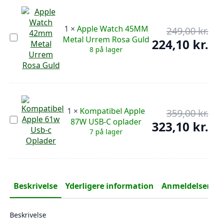
1
×
Apple Watch 45MM
249,00
kr.
De
Apple
Metal Urrem Rosa Guld
op
224,10
kr.
De
Watch
8 på lager
pr
45MM
ak
Metal
var
pr
Urrem
249
er:
Rosa
Guld
224
1
×
Kompatibel Apple
359,00
kr.
De
Kompatibel
87W USB-C oplader
op
323,10
kr.
De
Apple
7 på lager
pr
87W
ak
USB-
var
pr
C
359
er:
oplader
323
Beskrivelse
Yderligere information
Anmeldelser (0
Beskrivelse