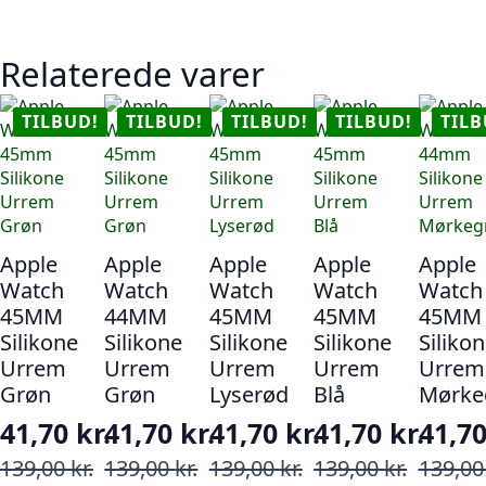
Relaterede varer
TILBUD!
TILBUD!
TILBUD!
TILBUD!
TILB
Apple
Apple
Apple
Apple
Apple
Watch
Watch
Watch
Watch
Watch
45MM
44MM
45MM
45MM
45MM
Silikone
Silikone
Silikone
Silikone
Siliko
Urrem
Urrem
Urrem
Urrem
Urrem
Grøn
Grøn
Lyserød
Blå
Mørke
41,70
kr.
41,70
kr.
41,70
kr.
41,70
kr.
41,7
Den
Den
Den
Den
Den
Den
Den
Den
Den
Den
139,00
kr.
139,00
kr.
139,00
kr.
139,00
kr.
139,0