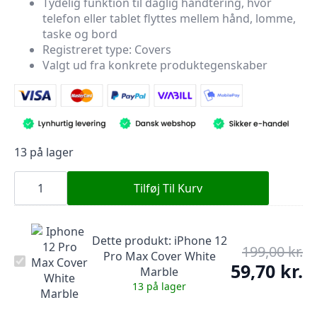
Tydelig funktion til daglig håndtering, hvor
var:
er:
telefon eller tablet flyttes mellem hånd, lomme,
199,00 kr..
59,70 kr..
taske og bord
Registreret type: Covers
Valgt ud fra konkrete produktegenskaber
13 på lager
iPhone
12
Tilføj Til Kurv
Pro
Max
Cover
White
Dette produkt:
iPhone 12
Marble
199,00
kr.
De
antal
Pro Max Cover White
iPhone
op
59,70
kr.
De
Marble
12
pr
Pro
ak
13 på lager
Max
var
pr
Cover
199
er: