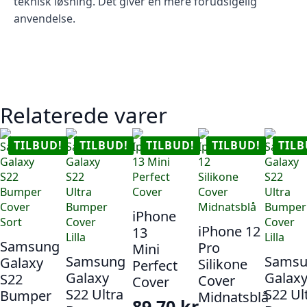
teknisk løsning. Det giver en mere forudsigelig
anvendelse.
Relaterede varer
TILBUD!
TILBUD!
TILBUD!
TILBUD!
TILB
iPhone
iPhone 12
13
Samsung
Pro
Mini
Samsung
Samsu
Galaxy
Silikone
Perfect
Galaxy
Galax
S22
Cover
Cover
S22 Ultra
S22 Ul
Bumper
Midnatsblå
89,70
kr.