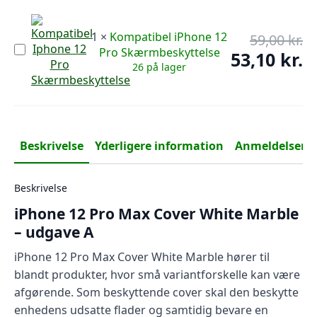
179
1
×
Kompatibel iPhone 12
59,00
kr.
De
Kompatibel
Pro Skærmbeskyttelse
op
53,10
kr.
De
iPhone
26 på lager
pr
12
ak
Pro
var
pr
Skærmbeskyttelse
59,
er:
53,
Beskrivelse
Yderligere information
Anmeldelser (0
Beskrivelse
iPhone 12 Pro Max Cover White Marble
– udgave A
iPhone 12 Pro Max Cover White Marble hører til
blandt produkter, hvor små variantforskelle kan være
afgørende. Som beskyttende cover skal den beskytte
enhedens udsatte flader og samtidig bevare en