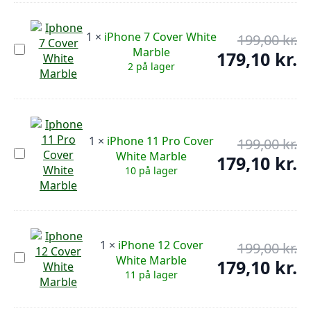
White
Marble
59,
1
×
iPhone 7 Cover White
199,00
kr.
De
iPhone
Marble
op
179,10
kr.
De
7
2 på lager
pr
Cover
ak
White
var
pr
Marble
199
er:
179
1
×
iPhone 11 Pro Cover
199,00
kr.
De
iPhone
White Marble
op
179,10
kr.
De
11
10 på lager
pr
Pro
ak
Cover
var
pr
White
199
er:
Marble
179
1
×
iPhone 12 Cover
199,00
kr.
De
iPhone
White Marble
op
179,10
kr.
De
12
11 på lager
pr
Cover
ak
White
var
pr
Marble
199
er: