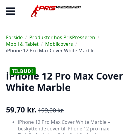
Forside
Produkter hos PrisPresseren
Mobil & Tablet
Mobilcovers
iPhone 12 Pro Max Cover White Marble
TILBUD!
iPhone 12 Pro Max Cover
White Marble
59,70
kr.
199,00
kr.
Den
Den
oprindelige
aktuelle
iPhone 12 Pro Max Cover White Marble –
beskyttende cover til iPhone 12 pro max
pris
pris