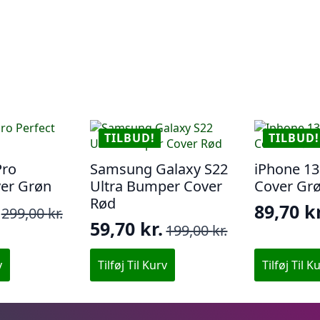
TILBUD!
TILBUD!
Pro
Samsung Galaxy S22
iPhone 13
ver Grøn
Ultra Bumper Cover
Cover Gr
Rød
89,70
kr
299,00
kr.
Den
Den
59,70
kr.
199,00
kr.
Den
Den
ige
oprinde
aktuell
oprindelige
aktuelle
pris
pris
v
Tilføj Til Kurv
Tilføj Til K
pris
pris
var:
er:
var:
er:
..
.
299,00 k
89,70 kr