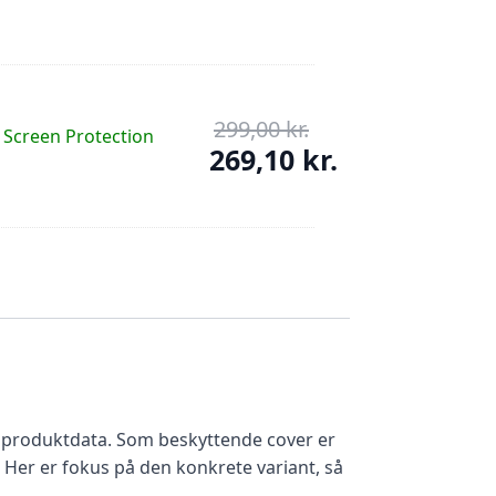
pris
Den
var:
aktuelle
249,00 kr..
pris
er:
224,10 kr..
299,00
kr.
Den
 Screen Protection
oprindelige
269,10
kr.
pris
Den
var:
aktuelle
299,00 kr..
pris
er:
269,10 kr..
re produktdata. Som beskyttende cover er
 Her er fokus på den konkrete variant, så