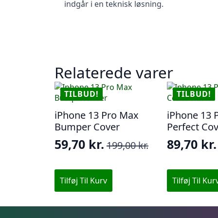
indgår i en teknisk løsning.
Relaterede varer
TILBUD!
TILBUD!
iPhone 13 Pro Max
iPhone 13 
Bumper Cover
Perfect Co
59,70
kr.
89,70
kr.
199,00
kr.
Den
Den
Den
Den
oprindelige
aktuelle
oprindel
aktuelle
pris
pris
pris
pris
Tilføj Til Kurv
Tilføj Til Kur
var:
er:
var:
er:
199,00 kr..
59,70 kr..
299,00 kr
89,70 kr.