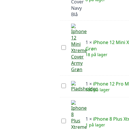
Pro
Xtreme
Cover
Navy
Blå
1
×
iPhone 12 Mini 
iPhone
Grøn
12
18 på lager
Mini
Xtreme
Cover
Army
Grøn
1
×
iPhone 12 Pro M
iPhone
100 på lager
12
Pro
Max
Xtreme
Cover
Rød
1
×
iPhone 8 Plus X
iPhone
1 på lager
8