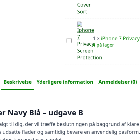
Plus
Xtreme
Cover
Sort
1
×
iPhone 7 Privacy
iPhone
4 på lager
7
Privacy
Screen
Protection
Beskrivelse
Yderligere information
Anmeldelser (0)
er Navy Blå – udgave B
lgt til dig, der vil træffe beslutningen på baggrund af kla
s udsatte flader og samtidig bevare en anvendelig pasform.
kaber kan vurderes samlet.