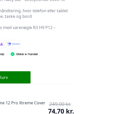
 håndtering, hvor telefon eller tablet
e, taske og bord
es med varenøgle R3 H9 P12 –
 Kurv
ne 12 Pro Xtreme Cover
249,00
kr.
Den
oprindelige
74,70
kr.