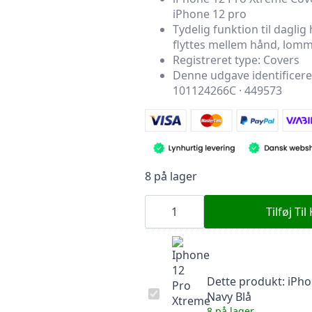
iPhone 12 pro
pris
pris
Tydelig funktion til daglig
var:
er:
flyttes mellem hånd, lomm
249,00 kr..
74,70 kr..
Registreret type: Covers
Denne udgave identificer
101124266C · 449573
8 på lager
iPhone
12
Tilføj Til
Pro
Xtreme
Cover
Navy
Blå
antal
Dette produkt:
iPho
iPhone
Navy Blå
12
8 på lager