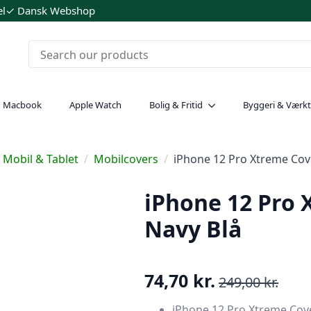
el
✓ Dansk Webshop
& Macbook
Apple Watch
Bolig & Fritid
Byggeri & Værkt
Mobil & Tablet
Mobilcovers
iPhone 12 Pro Xtreme Cov
iPhone 12 Pro 
Navy Blå
74,70
kr.
249,00
kr.
Den
Den
oprindelige
aktuelle
iPhone 12 Pro Xtreme Cove