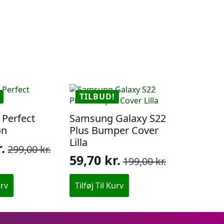
TILBUD!
 Perfect
Samsung Galaxy S22
øn
Plus Bumper Cover
Lilla
.
299,00
kr.
59,70
kr.
199,00
kr.
Den
Den
lige
e
oprindelige
aktuelle
urv
Tilføj Til Kurv
pris
pris
var:
er:
r..
..