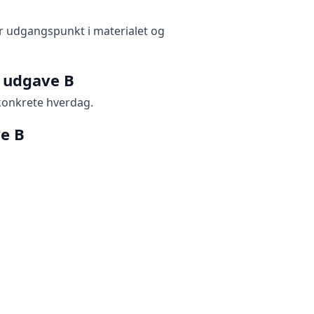
r udgangspunkt i materialet og
– udgave B
 konkrete hverdag.
ve B