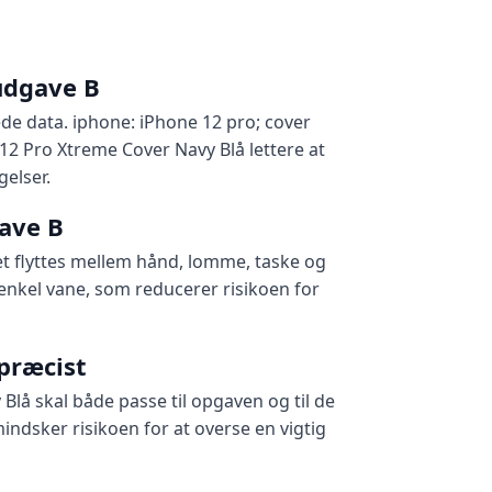
udgave B
 data. iphone: iPhone 12 pro; cover
 12 Pro Xtreme Cover Navy Blå lettere at
elser.
gave B
et flyttes mellem hånd, lomme, taske og
 enkel vane, som reducerer risikoen for
præcist
lå skal både passe til opgaven og til de
ndsker risikoen for at overse en vigtig