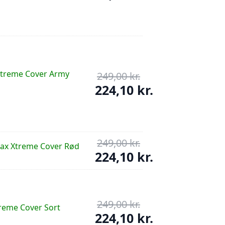
pris
Den
var:
aktuelle
249,00 kr..
pris
er:
74,70 kr..
Xtreme Cover Army
249,00
kr.
Den
oprindelige
224,10
kr.
pris
Den
var:
aktuelle
249,00 kr..
pris
er:
249,00
kr.
Den
ax Xtreme Cover Rød
224,10 kr..
oprindelige
224,10
kr.
pris
Den
var:
aktuelle
249,00 kr..
pris
er:
249,00
kr.
Den
treme Cover Sort
224,10 kr..
oprindelige
224,10
kr.