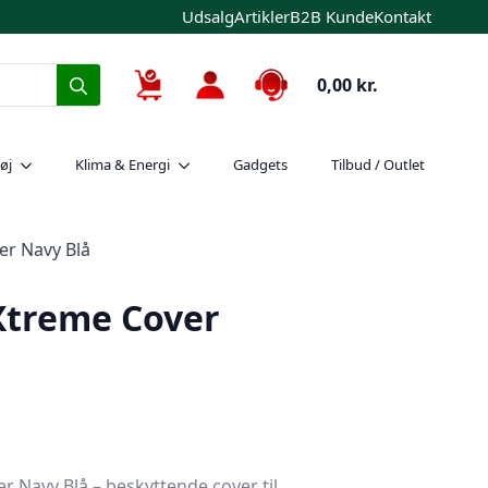
Udsalg
Artikler
B2B Kunde
Kontakt
Search
0,00
kr.
for:
øj
Klima & Energi
Gadgets
Tilbud / Outlet
er Navy Blå
Xtreme Cover
r Navy Blå – beskyttende cover til