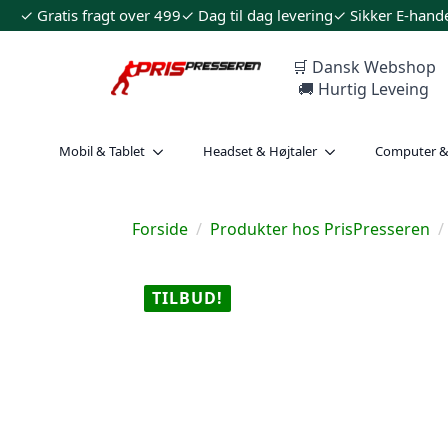
✓ Gratis fragt over 499
✓ Dag til dag levering
✓ Sikker E-hand
🛒 Dansk Webshop
🚚 Hurtig Leveing
Mobil & Tablet
Headset & Højtaler
Computer 
Forside
Produkter hos PrisPresseren
TILBUD!