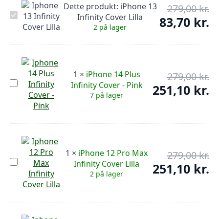
Dette produkt:
iPhone 13
antal
279,00
kr.
De
iPhone
Infinity Cover Lilla
op
83,70
kr.
De
13
2 på lager
pr
Infinity
ak
Cover
var
pr
Lilla
279
er:
83,
1
×
iPhone 14 Plus
279,00
kr.
De
iPhone
Infinity Cover - Pink
op
251,10
kr.
De
14
7 på lager
pr
Plus
ak
Infinity
var
pr
Cover
279
er:
-
Pink
251
1
×
iPhone 12 Pro Max
279,00
kr.
De
iPhone
Infinity Cover Lilla
op
251,10
kr.
De
12
2 på lager
pr
Pro
ak
Max
var
pr
Infinity
279
er:
Cover
Lilla
251