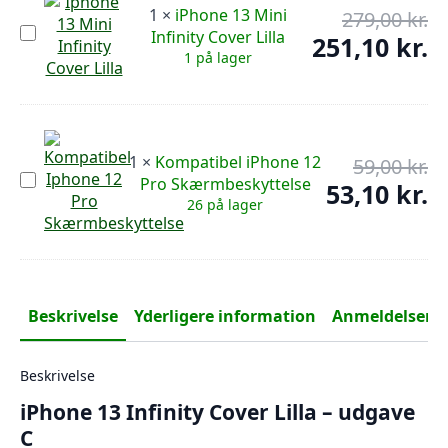
1
×
iPhone 13 Mini
279,00
kr.
De
iPhone
Infinity Cover Lilla
op
251,10
kr.
De
13
1 på lager
pr
Mini
ak
Infinity
var
pr
Cover
279
er:
Lilla
251
1
×
Kompatibel iPhone 12
59,00
kr.
De
Kompatibel
Pro Skærmbeskyttelse
op
53,10
kr.
De
iPhone
26 på lager
pr
12
ak
Pro
var
pr
Skærmbeskyttelse
59,
er:
53,
Beskrivelse
Yderligere information
Anmeldelser (0
Beskrivelse
iPhone 13 Infinity Cover Lilla – udgave
C