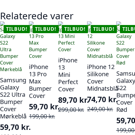
Relaterede varer
TILBUD!
TILBUD!
TILBUD!
TILBUD!
TILB
iPhone
iPhone
iPhone 12
13
Samsu
13 Pro
Silikone
Mini
Samsung
Galax
Max
Cover
Perfect
Galaxy
S22
Bumper
Midnatsblå
Cover
S22 Ultra
Bumpe
Cover
74,70
kr.
89,70
kr.
Bumper
Cover
59,70
kr.
Den
Den
Den
Den
Cover
249,00
kr.
299,00
kr.
Rød
Den
Den
oprindelige
aktuelle
Mørkeblå
199,00
kr.
oprindelige
aktuelle
59,7
oprindelige
aktuelle
pris
pris
pris
pris
59,70
kr.
Den
Den
199,0
pris
pris
var:
er: