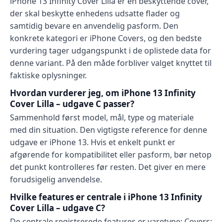
iPhone 13 Infinity Cover Lilla er en beskyttende cover,
der skal beskytte enhedens udsatte flader og
samtidig bevare en anvendelig pasform. Den
konkrete kategori er iPhone Covers, og den bedste
vurdering tager udgangspunkt i de oplistede data for
denne variant. På den måde forbliver valget knyttet til
faktiske oplysninger.
Hvordan vurderer jeg, om iPhone 13 Infinity
Cover Lilla – udgave C passer?
Sammenhold først model, mål, type og materiale
med din situation. Den vigtigste reference for denne
udgave er iPhone 13. Hvis et enkelt punkt er
afgørende for kompatibilitet eller pasform, bør netop
det punkt kontrolleres før resten. Det giver en mere
forudsigelig anvendelse.
Hvilke features er centrale i iPhone 13 Infinity
Cover Lilla – udgave C?
De centrale registrerede features er varetype: Covers;