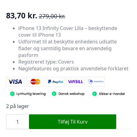
83,70
kr.
279,00
kr.
Den
Den
oprindelige
aktuelle
iPhone 13 Infinity Cover Lilla – beskyttende
cover til iPhone 13
pris
pris
Udformet til at beskytte enhedens udsatte
var:
er:
flader og samtidig bevare en anvendelig
279,00 kr..
83,70 kr..
pasform
Registreret type: Covers
Nøglefeatures og praktisk anvendelse forklaret
2 på lager
iPhone
13
Tilføj Til Kurv
Infinity
Cover
Lilla