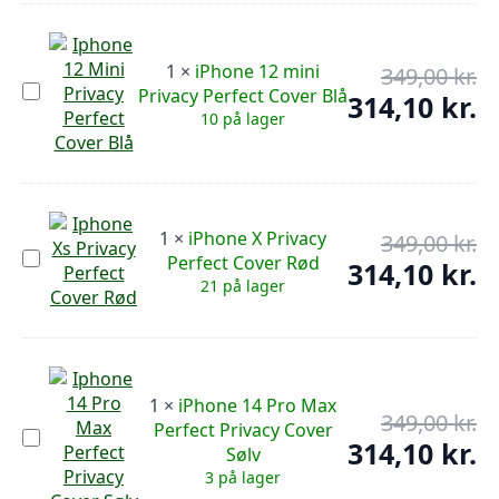
Cover
104
Blå
1
×
iPhone 12 mini
349,00
kr.
De
iPhone
Privacy Perfect Cover Blå
op
314,10
kr.
De
12
10 på lager
pr
mini
ak
Privacy
var
pr
Perfect
349
er:
Cover
Blå
314
1
×
iPhone X Privacy
349,00
kr.
De
iPhone
Perfect Cover Rød
op
314,10
kr.
De
X
21 på lager
pr
Privacy
ak
Perfect
var
pr
Cover
349
er:
Rød
314
1
×
iPhone 14 Pro Max
349,00
kr.
De
Perfect Privacy Cover
iPhone
op
314,10
kr.
De
Sølv
14
pr
Pro
ak
3 på lager
Max
var
pr