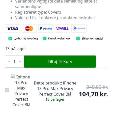
Variantens vigtigste data samlet og lette at
var:
er:
sammenligne
349,00 kr..
104,70 kr..
Registreret type: Covers
Valgt ud fra konkrete produktegenskaber
13 på lager
iPhone
13
Tilføj Til Kurv
Pro
Max
Privacy
Perfect
Cover
Dette produkt:
iPhone
Blå
349,00
kr.
De
13 Pro Max Privacy
antal
iPhone
op
104,70
kr.
De
Perfect Cover Blå
13
pr
Pro
ak
13 på lager
Max
var
pr
Privacy
349
er:
Perfect