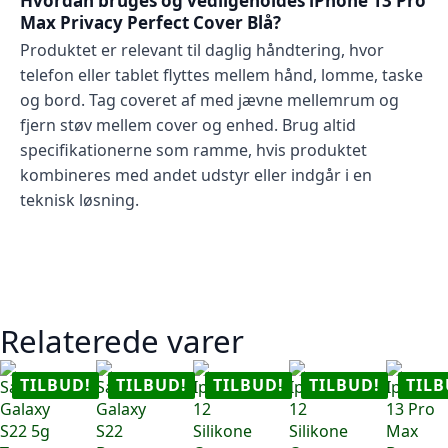
Hvordan bruges og vedligeholdes iPhone 13 Pro
Max Privacy Perfect Cover Blå?
Produktet er relevant til daglig håndtering, hvor
telefon eller tablet flyttes mellem hånd, lomme, taske
og bord. Tag coveret af med jævne mellemrum og
fjern støv mellem cover og enhed. Brug altid
specifikationerne som ramme, hvis produktet
kombineres med andet udstyr eller indgår i en
teknisk løsning.
Relaterede varer
TILBUD!
TILBUD!
TILBUD!
TILBUD!
TILB