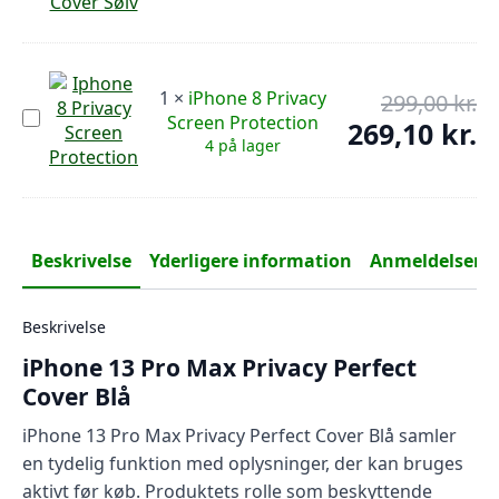
Perfect
349
er:
Privacy
Cover
314
Sølv
1
×
iPhone 8 Privacy
299,00
kr.
De
iPhone
Screen Protection
op
269,10
kr.
De
8
4 på lager
pr
Privacy
ak
Screen
var
pr
Protection
299
er:
269
Beskrivelse
Yderligere information
Anmeldelser (0
Beskrivelse
iPhone 13 Pro Max Privacy Perfect
Cover Blå
iPhone 13 Pro Max Privacy Perfect Cover Blå samler
en tydelig funktion med oplysninger, der kan bruges
aktivt før køb. Produktets rolle som beskyttende