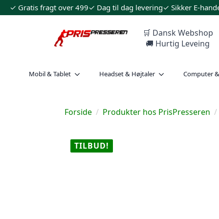
✓ Gratis fragt over 499
✓ Dag til dag levering
✓ Sikker E-hand
🛒 Dansk Webshop
🚚 Hurtig Leveing
Mobil & Tablet
Headset & Højtaler
Computer 
Forside
Produkter hos PrisPresseren
TILBUD!