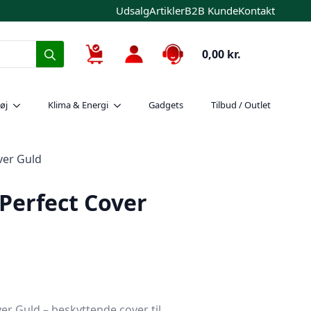
Udsalg
Artikler
B2B Kunde
Kontakt
Search
0,00
kr.
for:
øj
Klima & Energi
Gadgets
Tilbud / Outlet
ver Guld
 Perfect Cover
er Guld – beskyttende cover til