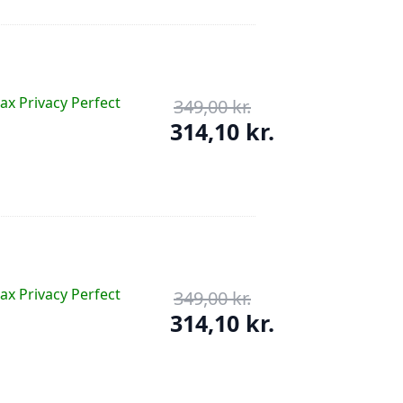
aktuelle
299,00 kr..
pris
er:
89,70 kr..
ax Privacy Perfect
349,00
kr.
Den
oprindelige
314,10
kr.
pris
Den
var:
aktuelle
349,00 kr..
pris
er:
314,10 kr..
ax Privacy Perfect
349,00
kr.
Den
oprindelige
314,10
kr.
pris
Den
var:
aktuelle
349,00 kr..
pris