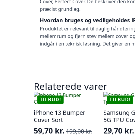
Cover, Perfect Cover. De beskriver den k
præcist grundlag.
Hvordan bruges og vedligeholdes i
Produktet er relevant til daglig håndterin
mellemrum og fjern støv mellem cover og
indgår i en teknisk løsning. Det giver en 
Relaterede varer
TILBUD!
TILBUD!
iPhone 13 Bumper
Samsung G
Cover Sort
5G TPU Co
59,70
kr.
29,70
kr.
199,00
kr.
Den
Den
Den
Den