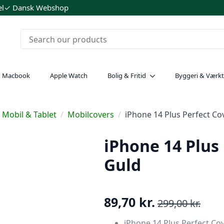
el
✓ Dansk Webshop
& Macbook
Apple Watch
Bolig & Fritid
Byggeri & Værkt
Mobil & Tablet
Mobilcovers
iPhone 14 Plus Perfect Co
iPhone 14 Plus
Guld
89,70
kr.
299,00
kr.
Den
Den
oprindelige
aktuelle
iPhone 14 Plus Perfect Cov