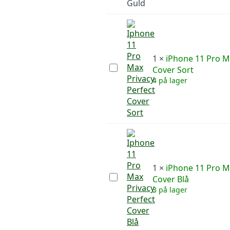
Cover
Guld
1
×
iPhone 11 Pro M
iPhone
Cover Sort
11
4 på lager
Pro
Max
Privacy
Perfect
Cover
Sort
1
×
iPhone 11 Pro M
iPhone
Cover Blå
11
3 på lager
Pro
Max
Privacy
Perfect
Cover