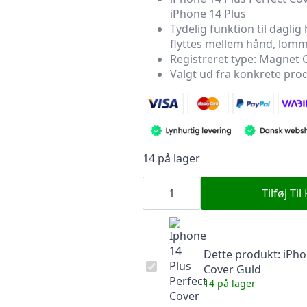
iPhone 14 Plus
pris
pris
Tydelig funktion til daglig
var:
er:
flyttes mellem hånd, lomm
299,00 kr..
89,70 kr..
Registreret type: Magnet C
Valgt ud fra konkrete pr
14 på lager
iPhone
14
Tilføj Til
Plus
Perfect
Cover
Guld
antal
Dette produkt:
iPho
iPhone
Cover Guld
14
14 på lager
Plus
Perfect