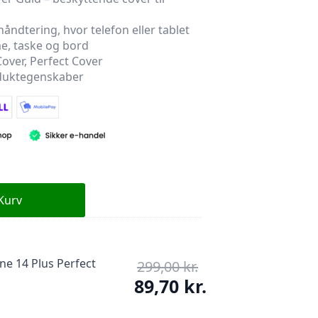
 håndtering, hvor telefon eller tablet
e, taske og bord
over, Perfect Cover
oduktegenskaber
 Kurv
ne 14 Plus Perfect
299,00
kr.
Den
oprindelige
89,70
kr.
pris
Den
var: