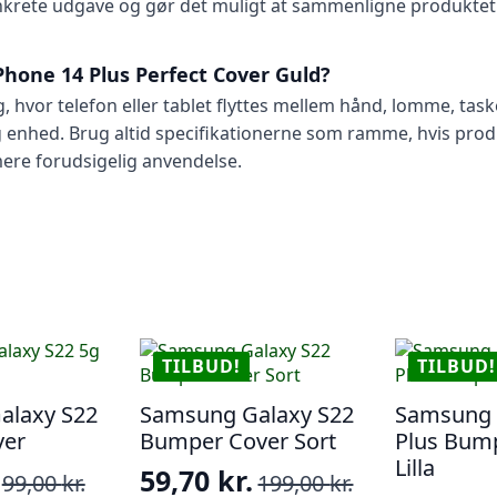
onkrete udgave og gør det muligt at sammenligne produkte
Phone 14 Plus Perfect Cover Guld?
g, hvor telefon eller tablet flyttes mellem hånd, lomme, ta
 enhed. Brug altid specifikationerne som ramme, hvis prod
mere forudsigelig anvendelse.
TILBUD!
TILBUD!
alaxy S22
Samsung Galaxy S22
Samsung 
ver
Bumper Cover Sort
Plus Bum
Lilla
59,70
kr.
99,00
kr.
199,00
kr.
Den
Den