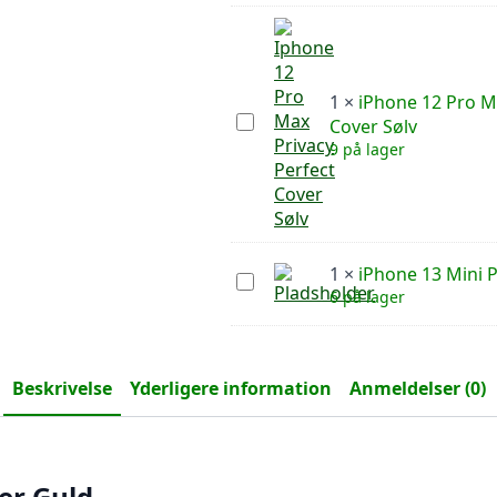
Blå
1
×
iPhone 12 Pro M
iPhone
Cover Sølv
12
9 på lager
Pro
Max
Privacy
Perfect
Cover
Sølv
1
×
iPhone 13 Mini 
iPhone
6 på lager
13
Mini
Privacy
Smartglass
Beskrivelse
Yderligere information
Anmeldelser (0)
er Guld