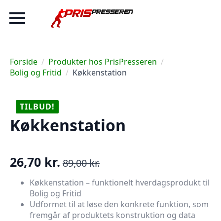
Forside
Produkter hos PrisPresseren
Bolig og Fritid
Køkkenstation
TILBUD!
Køkkenstation
26,70
kr.
89,00
kr.
Den
Den
oprindelige
aktuelle
Køkkenstation – funktionelt hverdagsprodukt til
Bolig og Fritid
pris
pris
Udformet til at løse den konkrete funktion, som
var:
er:
fremgår af produktets konstruktion og data