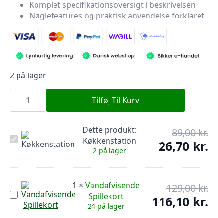
89,00 kr..
26,70 kr..
Komplet specifikationsoversigt i beskrivelsen
Nøglefeatures og praktisk anvendelse forklaret
2 på lager
Køkkenstation
antal
Tilføj Til Kurv
Dette produkt:
89,00
kr.
De
Køkkenstation
Køkkenstation
op
26,70
kr.
De
2 på lager
pr
ak
var
pr
89,
er:
1
×
Vandafvisende
26,
129,00
kr.
De
Vandafvisende
Spillekort
op
116,10
kr.
De
Spillekort
24 på lager
pr
ak