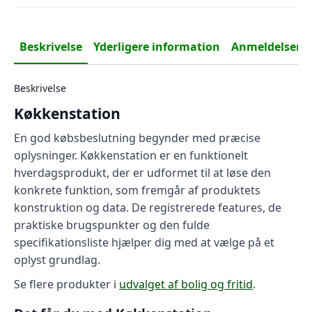
var
pr
129
er:
116
Beskrivelse
Yderligere information
Anmeldelser (0
Beskrivelse
Køkkenstation
En god købsbeslutning begynder med præcise
oplysninger. Køkkenstation er en funktionelt
hverdagsprodukt, der er udformet til at løse den
konkrete funktion, som fremgår af produktets
konstruktion og data. De registrerede features, de
praktiske brugspunkter og den fulde
specifikationsliste hjælper dig med at vælge på et
oplyst grundlag.
Se flere produkter i
udvalget af bolig og fritid
.