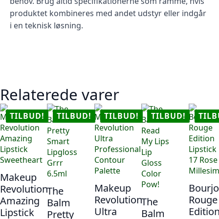
behov. Brug altid specifikationerne som ramme, hvis
produktet kombineres med andet udstyr eller indgår
i en teknisk løsning.
Relaterede varer
TILBUD!
TILBUD!
TILBUD!
TILBUD!
TILB
Makeup
Makeup
Bourjo
Revolution
The
Revolution
Rouge
Amazing
The
Balm
Ultra
Editio
Lipstick
Balm
Pretty