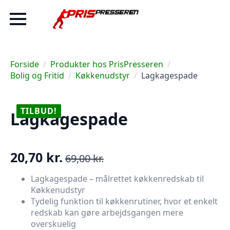
Forside
Produkter hos PrisPresseren
Bolig og Fritid
Køkkenudstyr
Lagkagespade
TILBUD!
Lagkagespade
20,70
kr.
69,00
kr.
Den
Den
oprindelige
aktuelle
Lagkagespade – målrettet køkkenredskab til
Køkkenudstyr
pris
pris
Tydelig funktion til køkkenrutiner, hvor et enkelt
var:
er:
redskab kan gøre arbejdsgangen mere
69,00 kr..
20,70 kr..
overskuelig