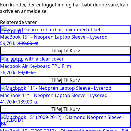
Kun kunder, der er logget ind og har købt denne vare, kan
skrive en anmeldelse.
Relaterede varer
TILBUD!
MacBook 15″ – Neopren Laptop Sleeve – Lyserød
59,70
kr.
199,00
kr.
Den
Den
Tilføj Til Kurv
oprindelige
aktuelle
pris
pris
TILBUD!
var:
er:
Macbook Air Keyboard TPU Film
199,00 kr..
59,70 kr..
26,70
kr.
89,00
kr.
Den
Den
Tilføj Til Kurv
oprindelige
aktuelle
pris
pris
TILBUD!
var:
er:
MacBook 11″ – Neopren Laptop Sleeve – Lyserød
89,00 kr..
26,70 kr..
41,70
kr.
139,00
kr.
Den
Den
Tilføj Til Kurv
oprindelige
aktuelle
pris
pris
TILBUD!
var:
er:
139,00 kr..
41,70 kr..
MacBook 15″ (2009-2012) – Diamond Neopren Sleeve – Blå