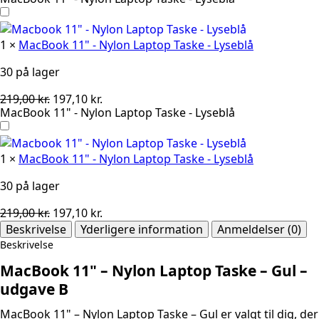
oprindelige
aktuelle
pris
pris
var:
er:
1
×
MacBook 11" - Nylon Laptop Taske - Lyseblå
219,00 kr..
197,10 kr..
30 på lager
Den
Den
219,00
kr.
197,10
kr.
MacBook 11" - Nylon Laptop Taske - Lyseblå
oprindelige
aktuelle
pris
pris
var:
er:
1
×
MacBook 11" - Nylon Laptop Taske - Lyseblå
219,00 kr..
197,10 kr..
30 på lager
Den
Den
219,00
kr.
197,10
kr.
oprindelige
aktuelle
Beskrivelse
Yderligere information
Anmeldelser (0)
pris
pris
Beskrivelse
var:
er:
MacBook 11" – Nylon Laptop Taske – Gul –
219,00 kr..
197,10 kr..
udgave B
MacBook 11" – Nylon Laptop Taske – Gul er valgt til dig, der