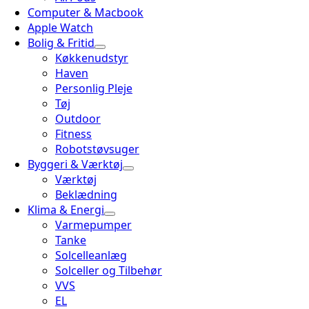
Computer & Macbook
Apple Watch
Bolig & Fritid
Køkkenudstyr
Haven
Personlig Pleje
Tøj
Outdoor
Fitness
Robotstøvsuger
Byggeri & Værktøj
Værktøj
Beklædning
Klima & Energi
Varmepumper
Tanke
Solcelleanlæg
Solceller og Tilbehør
VVS
EL