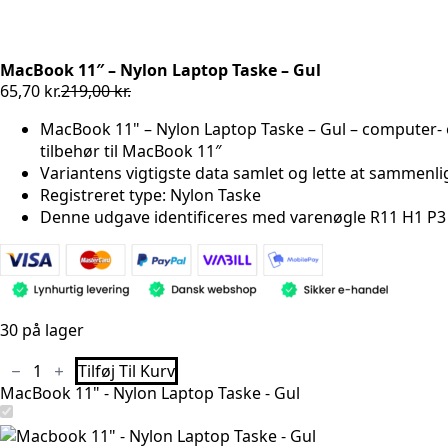
MacBook 11″ – Nylon Laptop Taske – Gul
65,70
kr.
219,00
kr.
Den
Den
oprindelige
aktuelle
MacBook 11" – Nylon Laptop Taske – Gul – computer
pris
pris
tilbehør til MacBook 11″
var:
er:
Variantens vigtigste data samlet og lette at sammenl
219,00 kr..
65,70 kr..
Registreret type: Nylon Taske
Denne udgave identificeres med varenøgle R11 H1 P3 
30 på lager
MacBook
Tilføj Til Kurv
11"
MacBook 11" - Nylon Laptop Taske - Gul
-
Nylon
Laptop
Taske