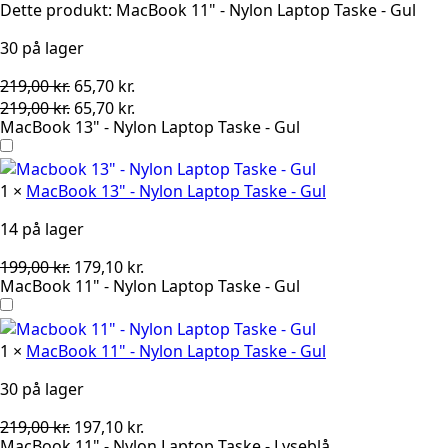
Dette produkt:
MacBook 11" - Nylon Laptop Taske - Gul
-
Gul
antal
30 på lager
Den
Den
219,00
kr.
65,70
kr.
oprindelige
Den
aktuelle
Den
219,00
kr.
65,70
kr.
MacBook 13" - Nylon Laptop Taske - Gul
pris
oprindelige
pris
aktuelle
var:
pris
er:
pris
219,00 kr..
var:
65,70 kr..
er:
1
×
MacBook 13" - Nylon Laptop Taske - Gul
219,00 kr..
65,70 kr..
14 på lager
Den
Den
199,00
kr.
179,10
kr.
MacBook 11" - Nylon Laptop Taske - Gul
oprindelige
aktuelle
pris
pris
var:
er:
1
×
MacBook 11" - Nylon Laptop Taske - Gul
199,00 kr..
179,10 kr..
30 på lager
Den
Den
219,00
kr.
197,10
kr.
MacBook 11" - Nylon Laptop Taske - Lyseblå