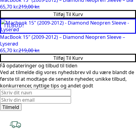
65,70
kr.
219,00
kr.
Den
Den
Tilføj Til Kurv
oprindelige
aktuelle
pris
pris
TILBUD!
var:
er:
219,00 kr..
65,70 kr..
MacBook 15″ (2009-2012) – Diamond Neopren Sleeve –
Lyserød
65,70
kr.
219,00
kr.
Den
Den
Tilføj Til Kurv
oprindelige
aktuelle
Få opdateringer og tilbud til tiden
pris
pris
Ved at tilmelde dig vores nyhedsbrev vil du være blandt de
var:
er:
første til at modtage de seneste nyheder, unikke tilbud,
219,00 kr..
65,70 kr..
konkurrencer, nyttige tips og andet godt
Tilmeld