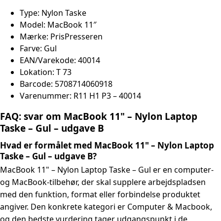
Type:
Nylon Taske
Model:
MacBook 11″
Mærke:
PrisPresseren
Farve:
Gul
EAN/Varekode:
40014
Lokation:
T 73
Barcode:
5708714060918
Varenummer:
R11 H1 P3 – 40014
FAQ: svar om MacBook 11" – Nylon Laptop
Taske – Gul – udgave B
Hvad er formålet med MacBook 11" – Nylon Laptop
Taske – Gul – udgave B?
MacBook 11" – Nylon Laptop Taske – Gul er en computer-
og MacBook-tilbehør, der skal supplere arbejdspladsen
med den funktion, format eller forbindelse produktet
angiver. Den konkrete kategori er Computer & Macbook,
og den bedste vurdering tager udgangspunkt i de