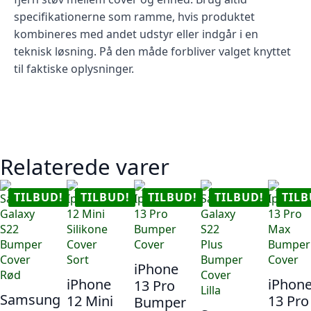
specifikationerne som ramme, hvis produktet
kombineres med andet udstyr eller indgår i en
teknisk løsning. På den måde forbliver valget knyttet
til faktiske oplysninger.
Relaterede varer
TILBUD!
TILBUD!
TILBUD!
TILBUD!
TILB
iPhone
iPhone
iPhon
13 Pro
Samsung
12 Mini
13 Pro
Bumper