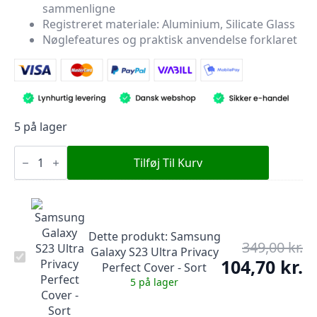
var:
er:
sammenligne
349,00 kr..
104,70 kr..
Registreret materiale: Aluminium, Silicate Glass
Nøglefeatures og praktisk anvendelse forklaret
5 på lager
Samsung
Galaxy
Tilføj Til Kurv
S23
Ultra
Privacy
Perfect
Cover
-
Dette produkt:
Samsung
Sort
349,00
kr.
De
Galaxy S23 Ultra Privacy
antal
Samsung
op
104,70
kr.
De
Perfect Cover - Sort
Galaxy
pr
S23
ak
5 på lager
Ultra
var
pr
Privacy
349
er:
Perfect