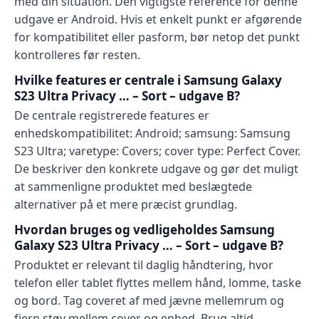
med din situation. Den vigtigste reference for denne
udgave er Android. Hvis et enkelt punkt er afgørende
for kompatibilitet eller pasform, bør netop det punkt
kontrolleres før resten.
Hvilke features er centrale i Samsung Galaxy
S23 Ultra Privacy … – Sort – udgave B?
De centrale registrerede features er
enhedskompatibilitet: Android; samsung: Samsung
S23 Ultra; varetype: Covers; cover type: Perfect Cover.
De beskriver den konkrete udgave og gør det muligt
at sammenligne produktet med beslægtede
alternativer på et mere præcist grundlag.
Hvordan bruges og vedligeholdes Samsung
Galaxy S23 Ultra Privacy … – Sort – udgave B?
Produktet er relevant til daglig håndtering, hvor
telefon eller tablet flyttes mellem hånd, lomme, taske
og bord. Tag coveret af med jævne mellemrum og
fjern støv mellem cover og enhed. Brug altid