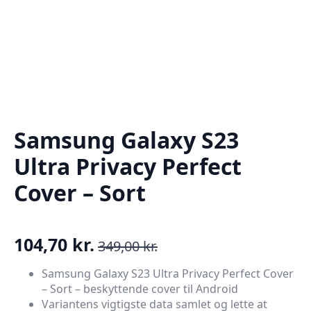
Samsung Galaxy S23
Ultra Privacy Perfect
Cover – Sort
104,70
kr.
349,00
kr.
Den
Den
oprindelige
aktuelle
Samsung Galaxy S23 Ultra Privacy Perfect Cover
– Sort – beskyttende cover til Android
pris
pris
Variantens vigtigste data samlet og lette at