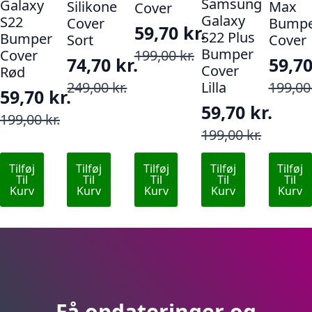
Samsung
Galaxy
Silikone
Max
Cover
Galaxy
S22
Cover
Bumpe
59,70
kr.
S22 Plus
Bumper
Sort
Cover
Den
Den
Bumper
Cover
199,00
kr.
74,70
kr.
59,7
Cover
oprindelige
aktuelle
Rød
Den
Den
Den
Den
249,00
kr.
Lilla
199,0
pris
pris
59,70
kr.
oprindelige
aktuelle
opri
aktu
59,70
kr.
var:
er:
Den
Den
199,00
kr.
pris
pris
pris
pris
Den
Den
199,00 kr..
59,70 kr..
199,00
kr.
oprindelige
aktuelle
var:
er:
var:
er:
oprindelige
aktuelle
pris
pris
249,00 kr..
74,70 kr..
199,0
59,70
Tilføj
Tilføj
Tilføj
Tilføj
Tilføj
pris
pris
var:
er:
Til
Til
Til
Til
Til
var:
er:
Kurv
Kurv
Kurv
Kurv
Kurv
199,00 kr..
59,70 kr..
199,00 kr..
59,70 kr..
Få opdateringer og