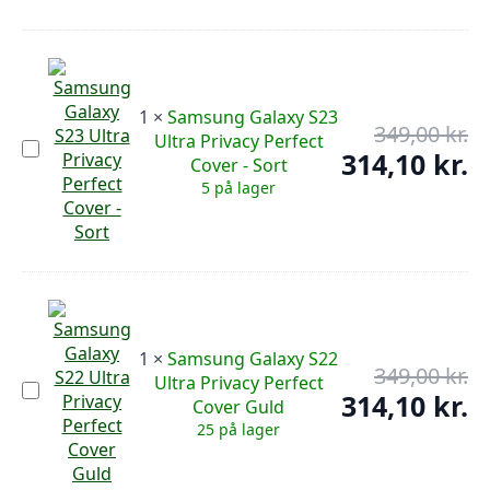
Cover
104
-
Sort
1
×
Samsung Galaxy S23
349,00
kr.
De
Ultra Privacy Perfect
Samsung
op
314,10
kr.
De
Cover - Sort
Galaxy
pr
S23
ak
5 på lager
Ultra
var
pr
Privacy
349
er:
Perfect
Cover
314
-
Sort
1
×
Samsung Galaxy S22
349,00
kr.
De
Ultra Privacy Perfect
Samsung
op
314,10
kr.
De
Cover Guld
Galaxy
pr
S22
ak
25 på lager
Ultra
var
pr
Privacy
349
er:
Perfect