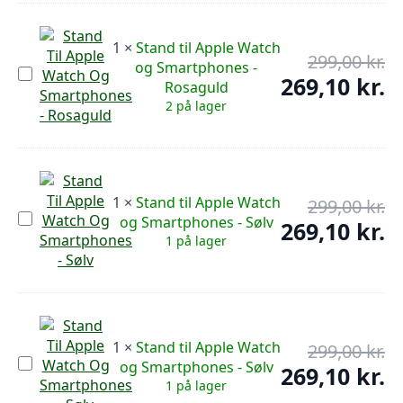
Smartphones
-
89,
Rosaguld
1
×
Stand til Apple Watch
299,00
kr.
De
og Smartphones -
Stand
op
269,10
kr.
De
Rosaguld
til
pr
Apple
ak
2 på lager
Watch
var
pr
og
299
er:
Smartphones
-
269
Rosaguld
1
×
Stand til Apple Watch
299,00
kr.
De
Stand
og Smartphones - Sølv
op
269,10
kr.
De
til
1 på lager
pr
Apple
ak
Watch
var
pr
og
299
er:
Smartphones
-
269
Sølv
1
×
Stand til Apple Watch
299,00
kr.
De
Stand
og Smartphones - Sølv
op
269,10
kr.
De
til
1 på lager
pr
Apple
ak