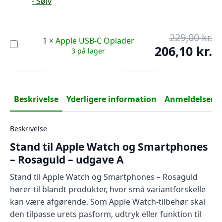
Watch
var
pr
og
299
er:
Smartphones
-
269
Sølv
229,00
kr.
De
1
×
Apple USB-C Oplader
Apple
op
206,10
kr.
De
3 på lager
USB-
pr
C
ak
Oplader
var
pr
229
er:
206
Beskrivelse
Yderligere information
Anmeldelser (0
Beskrivelse
Stand til Apple Watch og Smartphones
– Rosaguld – udgave A
Stand til Apple Watch og Smartphones – Rosaguld
hører til blandt produkter, hvor små variantforskelle
kan være afgørende. Som Apple Watch-tilbehør skal
den tilpasse urets pasform, udtryk eller funktion til