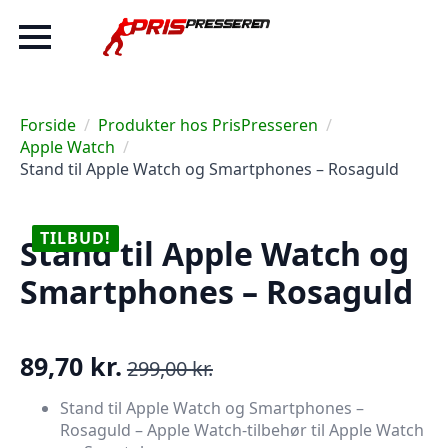
Forside
Produkter hos PrisPresseren
Apple Watch
Stand til Apple Watch og Smartphones – Rosaguld
TILBUD!
Stand til Apple Watch og
Smartphones – Rosaguld
89,70
kr.
299,00
kr.
Den
Den
oprindelige
aktuelle
Stand til Apple Watch og Smartphones –
Rosaguld – Apple Watch-tilbehør til Apple Watch
pris
pris