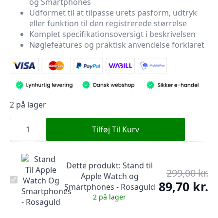
og Smartphones
var:
er:
Udformet til at tilpasse urets pasform, udtryk
299,00 kr..
89,70 kr..
eller funktion til den registrerede størrelse
Komplet specifikationsoversigt i beskrivelsen
Nøglefeatures og praktisk anvendelse forklaret
2 på lager
Stand
til
Tilføj Til Kurv
Apple
Watch
og
Smartphones
Dette produkt:
Stand til
-
299,00
kr.
De
Rosaguld
Apple Watch og
Stand
op
antal
89,70
kr.
De
Smartphones - Rosaguld
til
pr
Apple
ak
2 på lager
Watch
var
pr
og
299
er: