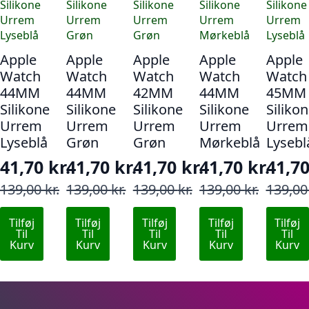
Apple
Apple
Apple
Apple
Apple
Watch
Watch
Watch
Watch
Watch
44MM
44MM
42MM
44MM
45MM
Silikone
Silikone
Silikone
Silikone
Siliko
Urrem
Urrem
Urrem
Urrem
Urrem
Lyseblå
Grøn
Grøn
Mørkeblå
Lysebl
41,70
kr.
41,70
kr.
41,70
kr.
41,70
kr.
41,7
Den
Den
Den
Den
Den
Den
Den
Den
Den
Den
139,00
kr.
139,00
kr.
139,00
kr.
139,00
kr.
139,0
oprindelige
aktuelle
oprindelige
aktuelle
oprindelige
aktuelle
oprindelige
aktuelle
opri
aktu
Tilføj
Tilføj
Tilføj
Tilføj
Tilføj
pris
pris
pris
pris
pris
pris
pris
pris
pris
pris
Til
Til
Til
Til
Til
var:
er:
var:
er:
var:
er:
var:
er:
var:
er:
Kurv
Kurv
Kurv
Kurv
Kurv
139,00 kr..
41,70 kr..
139,00 kr..
41,70 kr..
139,00 kr..
41,70 kr..
139,00 kr..
41,70 kr..
139,0
41,70