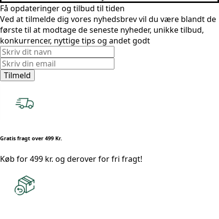
Få opdateringer og tilbud til tiden
pris
pris
Ved at tilmelde dig vores nyhedsbrev vil du være blandt de
var:
er:
første til at modtage de seneste nyheder, unikke tilbud,
79,00 kr..
23,70 kr..
konkurrencer, nyttige tips og andet godt
Tilmeld
Gratis fragt over 499 Kr.
Køb for 499 kr. og derover for fri fragt!