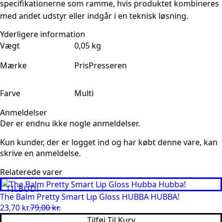
specifikationerne som ramme, hvis produktet kombineres
med andet udstyr eller indgår i en teknisk løsning.
Yderligere information
Vægt
0,05 kg
Mærke
PrisPresseren
Farve
Multi
Anmeldelser
Der er endnu ikke nogle anmeldelser.
Kun kunder, der er logget ind og har købt denne vare, kan
skrive en anmeldelse.
Relaterede varer
TILBUD!
The Balm Pretty Smart Lip Gloss HUBBA HUBBA!
23,70
kr.
79,00
kr.
Den
Den
Tilføj Til Kurv