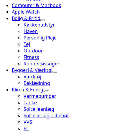
Computer & Macbook
Apple Watch
Bolig & Fritid
Køkkenudstyr
Haven
Personlig Pleje
Tøj
Outdoor
Fitness
Robotstøvsuger
Byggeri & Værktøj
Værktøj
Beklædning
Klima & Energi
Varmepumper
Tanke
Solcelleanlæg
Solceller og Tilbehør
VVS
EL