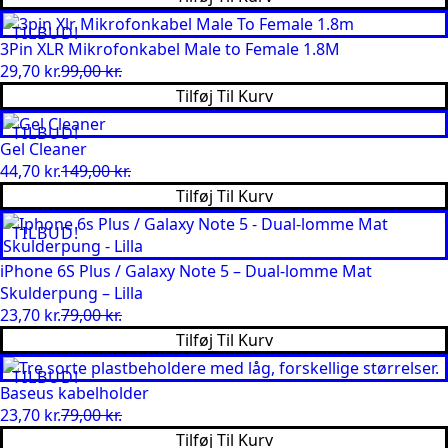
oprindelige
aktuelle
pris
pris
TILBUD!
var:
er:
3Pin XLR Mikrofonkabel Male to Female 1.8M
79,00 kr..
23,70 kr..
29,70
kr.
99,00
kr.
Den
Den
Tilføj Til Kurv
oprindelige
aktuelle
pris
pris
TILBUD!
var:
er:
Gel Cleaner
99,00 kr..
29,70 kr..
44,70
kr.
149,00
kr.
Den
Den
Tilføj Til Kurv
oprindelige
aktuelle
pris
pris
TILBUD!
var:
er:
149,00 kr..
44,70 kr..
iPhone 6S Plus / Galaxy Note 5 – Dual-lomme Mat
Skulderpung – Lilla
23,70
kr.
79,00
kr.
Den
Den
Tilføj Til Kurv
oprindelige
aktuelle
pris
pris
TILBUD!
var:
er:
Baseus kabelholder
79,00 kr..
23,70 kr..
23,70
kr.
79,00
kr.
Den
Den
Tilføj Til Kurv
oprindelige
aktuelle