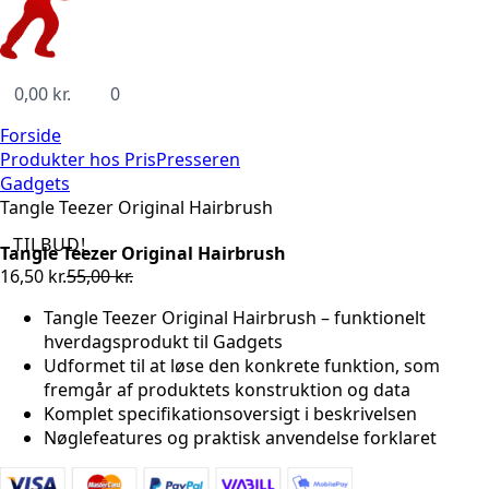
0,00
kr.
0
Forside
Produkter hos PrisPresseren
Gadgets
Tangle Teezer Original Hairbrush
TILBUD!
Tangle Teezer Original Hairbrush
16,50
kr.
55,00
kr.
Den
Den
oprindelige
aktuelle
Tangle Teezer Original Hairbrush – funktionelt
pris
pris
hverdagsprodukt til Gadgets
var:
er:
Udformet til at løse den konkrete funktion, som
55,00 kr..
16,50 kr..
fremgår af produktets konstruktion og data
Komplet specifikationsoversigt i beskrivelsen
Nøglefeatures og praktisk anvendelse forklaret