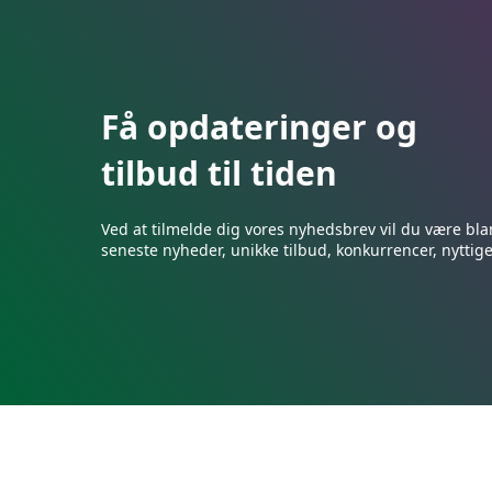
varianter.
varianter.
Mulighederne
Mulighedern
kan
kan
vælges
vælges
på
på
Få opdateringer og
varesiden
varesiden
tilbud til tiden
Ved at tilmelde dig vores nyhedsbrev vil du være bla
seneste nyheder, unikke tilbud, konkurrencer, nyttig