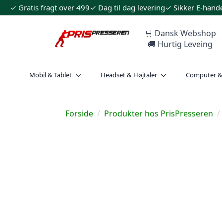
✓ Gratis fragt over 499
✓ Dag til dag levering
✓ Sikker E-hand
🛒 Dansk Webshop
🚚 Hurtig Leveing
Mobil & Tablet
Headset & Højtaler
Computer 
Forside
Produkter hos PrisPresseren