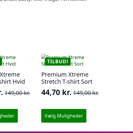
TILBUD!
Xtreme
Premium Xtreme
shirt Hvid
Stretch T-shirt Sort
.
44,70
kr.
149,00
kr.
149,00
kr.
Den
Den
lige
e
oprindelige
aktuelle
pris
pris
Dette
gheder
Vælg Muligheder
vare
var:
er:
har
r..
..
149,00 kr..
44,70 kr..
flere