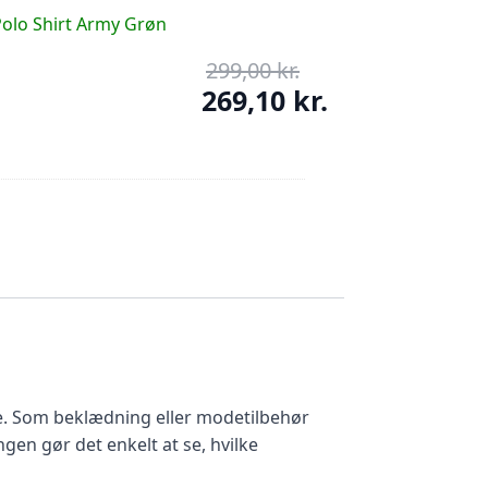
er:
Polo Shirt Army Grøn
134,10 kr..
299,00
kr.
Den
oprindelige
269,10
kr.
pris
Den
var:
aktuelle
299,00 kr..
pris
er:
269,10 kr..
de. Som beklædning eller modetilbehør
en gør det enkelt at se, hvilke