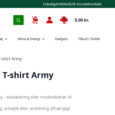
Udsalg
Artikler
B2B Kunde
Kontakt
Search
0,00
kr.
for:
øj
Klima & Energi
Gadgets
Tilbud / Outlet
-shirt Army
 T-shirt Army
y – beklædning eller modetilbehør til
ag, arbejde eller anledning afhængigt