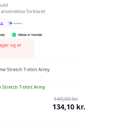
muld
 anvendelse forklaret
lager og er
me Stretch T-shirt Army
Stretch T-shirt Army
149,00
kr.
Den
oprindelige
134,10
kr.
pris
Den
var:
aktuelle
149,00 kr..
pris