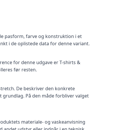
e pasform, farve og konstruktion i et
kt i de oplistede data for denne variant.
ence for denne udgave er T-shirts &
lleres før resten.
 stretch. De beskriver den konkrete
 grundlag. På den måde forbliver valget
 produktets materiale- og vaskeanvisning
andet udstyr eller indgår i en teknisk