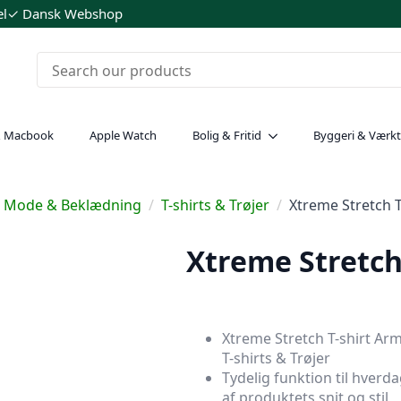
el
✓ Dansk Webshop
& Macbook
Apple Watch
Bolig & Fritid
Byggeri & Værkt
Mode & Beklædning
T-shirts & Trøjer
Xtreme Stretch T
Xtreme Stretch
Xtreme Stretch T-shirt Arm
T-shirts & Trøjer
Tydelig funktion til hverd
af produktets snit og stil