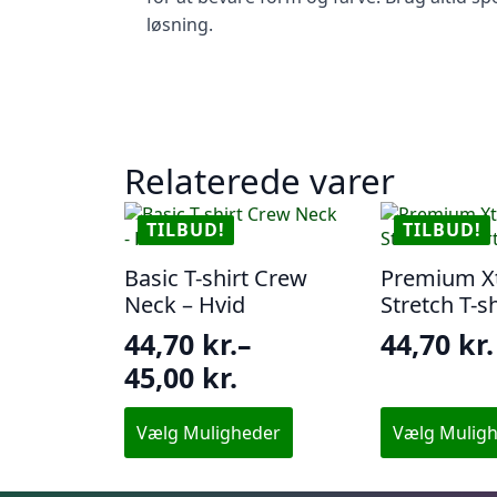
løsning.
Relaterede varer
TILBUD!
TILBUD!
Basic T-shirt Crew
Premium X
Neck – Hvid
Stretch T-s
44,70
kr.
–
44,70
kr.
Den
Den
Prisinterval:
45,00
kr.
oprindel
aktuelle
44,70 kr.
pris
pris
Dette
Dette
Vælg Muligheder
Vælg Mulig
til
vare
vare
var:
er:
har
har
45,00 kr.
149,00 kr
44,70 kr.
flere
flere