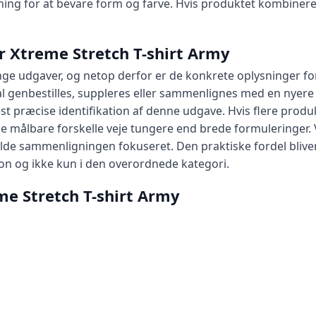
ning for at bevare form og farve. Hvis produktet kombinere
r Xtreme Stretch T-shirt Army
e udgaver, og netop derfor er de konkrete oplysninger for
al genbestilles, suppleres eller sammenlignes med en nyere
t præcise identifikation af denne udgave. Hvis flere produ
 målbare forskelle veje tungere end brede formuleringer.
lde sammenligningen fokuseret. Den praktiske fordel blive
on og ikke kun i den overordnede kategori.
eme Stretch T-shirt Army