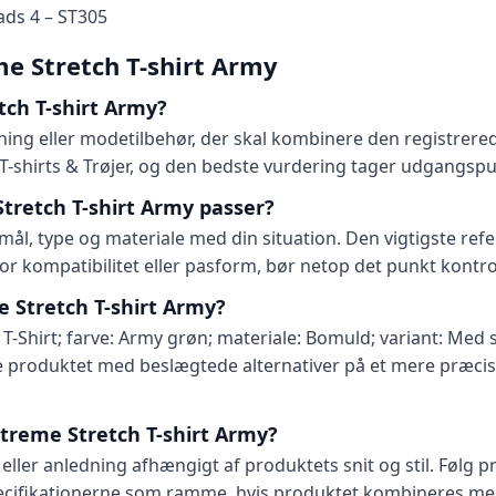
ads 4 – ST305
e Stretch T-shirt Army
ch T-shirt Army?
ing eller modetilbehør, der skal kombinere den registrered
 T-shirts & Trøjer, og den bedste vurdering tager udgangspun
tretch T-shirt Army passer?
 type og materiale med din situation. Den vigtigste refer
for kompatibilitet eller pasform, bør netop det punkt kontro
e Stretch T-shirt Army?
 T-Shirt; farve: Army grøn; materiale: Bomuld; variant: Med
 produktet med beslægtede alternativer på et mere præcist
treme Stretch T-shirt Army?
 eller anledning afhængigt af produktets snit og stil. Følg
pecifikationerne som ramme, hvis produktet kombineres med 