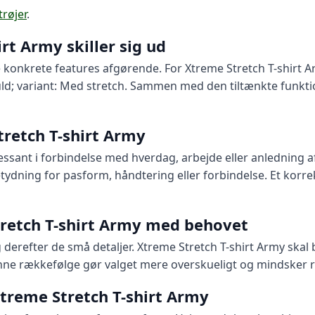
trøjer
.
rt Army skiller sig ud
e konkrete features afgørende. For Xtreme Stretch T-shirt 
ld; variant: Med stretch. Sammen med den tiltænkte funktion 
tretch T-shirt Army
essant i forbindelse med hverdag, arbejde eller anledning af
betydning for pasform, håndtering eller forbindelse. Et korr
retch T-shirt Army med behovet
erefter de små detaljer. Xtreme Stretch T-shirt Army skal 
nne rækkefølge gør valget mere overskueligt og mindsker ris
Xtreme Stretch T-shirt Army