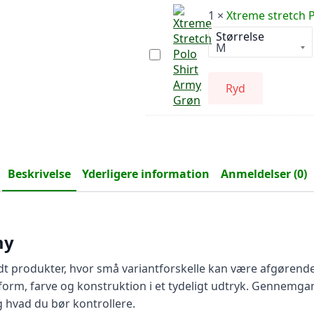
1
×
Xtreme stretch 
Størrelse
Xtreme
stretch
Polo
Shirt
Ryd
Army
Grøn
Beskrivelse
Yderligere information
Anmeldelser (0)
my
andt produkter, hvor små variantforskelle kan være afgøren
rm, farve og konstruktion i et tydeligt udtryk. Gennemgang
 hvad du bør kontrollere.