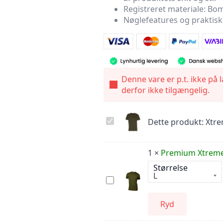
Registreret materiale: Bo
Nøglefeatures og praktisk
Denne vare er p.t. ikke på 
derfor ikke tilgængelig.
Xtreme
Dette produkt:
Xtre
Stretch
T-
shirt
Army
1
×
Premium Xtreme 
Størrelse
Premium
Xtreme
Stretch
T-
Ryd
shirt
Army