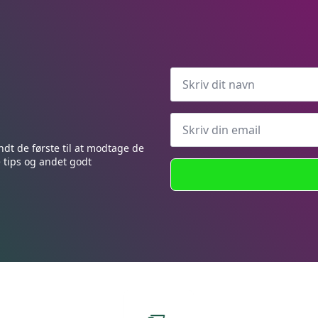
varianter.
varianter.
e
Mulighederne
Muligheder
kan
kan
vælges
vælges
på
på
varesiden
varesiden
ndt de første til at modtage de
e tips og andet godt